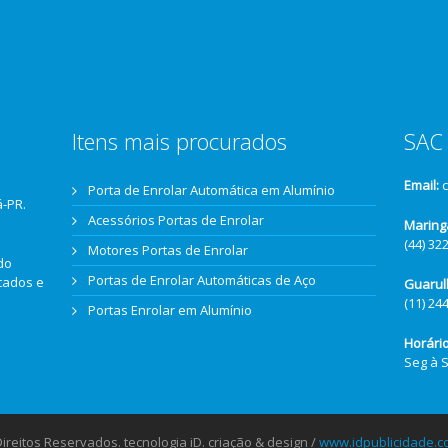
Itens mais procurados
SAC 
Email:
Porta de Enrolar Automática em Alumínio
á-PR.
Acessórios Portas de Enrolar
Maring
(44) 32
Motores Portas de Enrolar
do
Portas de Enrolar Automáticas de Aço
icados e
Guarul
(11) 24
Portas Enrolar em Alumínio
Horári
Seg à 
reitos Reservados. tecnologia iD. criação & design /
www.idpublicidade.c