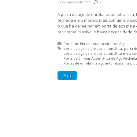
27 de agosto de 2018
2
A porta de aço de enrolar automática lis
fechada e é o modelo mais comum e tradi
o que há de melhor em porta de aço meia 
resistente, durável e baixa necessidade 
Posted in:
Portas de Enrolar Automáticas de Aço
Tagged with:
porta de aço de enrolar automática
porta d
porta de aço de enrolar automática meia ca
Porta de Enrolar Automática de Aço Fechada
Portas de enrolar de aço automática lisas
po
Mais