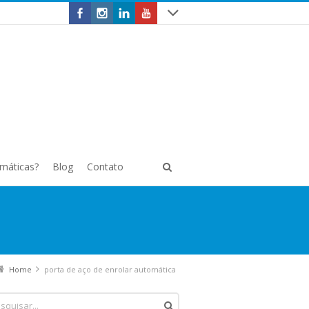
omáticas?
Blog
Contato
Home
porta de aço de enrolar automática