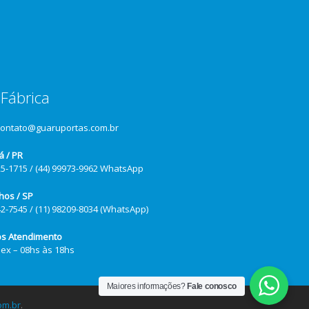
Fábrica
contato@guaruportas.com.br
á / PR
25-1715 / (44) 99973-9962 WhatsApp
hos / SP
42-7545 / (11) 98209-8034 (WhatsApp)
os Atendimento
Sex – 08hs às 18hs
Maiores informações?
Fale conosco
om.br
.