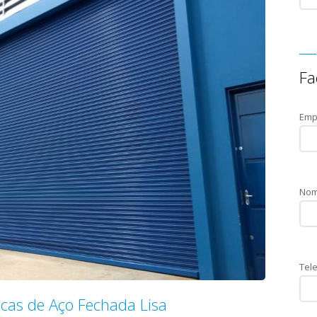
Fa
Emp
Nom
Tele
icas de Aço Fechada Lisa