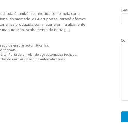
E-ma
a, fechada é também conhecida como meia cana
cional do mercado. A Guaruportas Paraná oferece
cana lisa produzida com matéria-prima altamente
de manutenção. Acabamento da Porta […]
Com
e aço de enrolar automática lisa
na fechada
 Lisa
Porta de enrolar de aço automática fechada
rtas de enrolar de aço de automática lisas