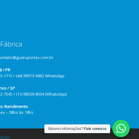
Fábrica
contato@guaruportas.com.br
á / PR
25-1715 / (44) 99973-9962 WhatsApp
hos / SP
42-7545 / (11) 98209-8034 (WhatsApp)
os Atendimento
Sex – 08hs às 18hs
Maiores informações?
Fale conosco
om.br
.