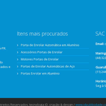
Itens mais procurados
SAC 
Email:
Porta de Enrolar Automática em Alumínio
á-PR.
Acessórios Portas de Enrolar
Maring
(44) 32
Motores Portas de Enrolar
do
Portas de Enrolar Automáticas de Aço
icados e
Guarul
(11) 24
Portas Enrolar em Alumínio
Horári
Seg à 
reitos Reservados. tecnologia iD. criação & design /
www.idpublicidade.c