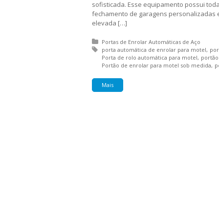
sofisticada. Esse equipamento possui tod
fechamento de garagens personalizadas e
elevada […]
Posted in:
Portas de Enrolar Automáticas de Aço
Tagged with:
porta automática de enrolar para motel
por
Porta de rolo automática para motel
portão
Portão de enrolar para motel sob medida
p
Mais