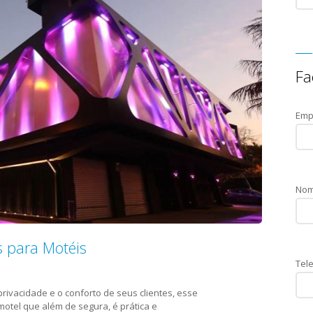
Fa
Emp
Nom
s para Motéis
Tele
rivacidade e o conforto de seus clientes, esse
motel que além de segura, é prática e