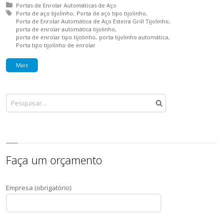
Posted in:
Portas de Enrolar Automáticas de Aço
Tagged with:
Porta de aço tijolinho
Porta de aço tipo tijolinho
Porta de Enrolar Automática de Aço Esteira Grill Tijolinho
porta de enrolar automática tijolinho
porta de enrolar tipo tijolinho
porta tijolinho automática
Porta tipo tijolinho de enrolar
Mais
Faça um orçamento
Empresa (obrigatório)