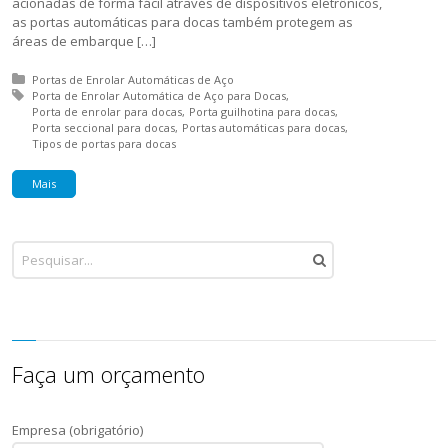
acionadas de forma fácil através de dispositivos eletrônicos,
as portas automáticas para docas também protegem as
áreas de embarque […]
Posted in:
Portas de Enrolar Automáticas de Aço
Tagged with:
Porta de Enrolar Automática de Aço para Docas
Porta de enrolar para docas
Porta guilhotina para docas
Porta seccional para docas
Portas automáticas para docas
Tipos de portas para docas
Mais
Faça um orçamento
Empresa (obrigatório)