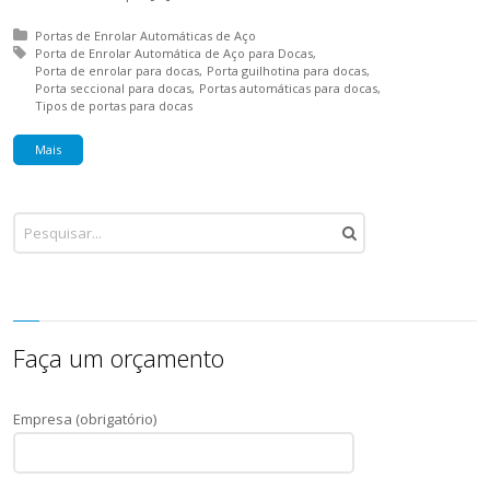
Posted in:
Portas de Enrolar Automáticas de Aço
Tagged with:
Porta de Enrolar Automática de Aço para Docas
Porta de enrolar para docas
Porta guilhotina para docas
Porta seccional para docas
Portas automáticas para docas
Tipos de portas para docas
Mais
Faça um orçamento
Empresa (obrigatório)