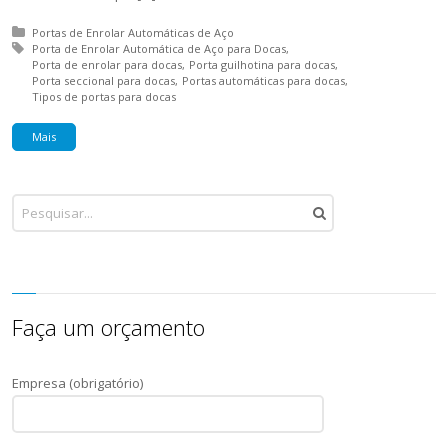
Posted in:
Portas de Enrolar Automáticas de Aço
Tagged with:
Porta de Enrolar Automática de Aço para Docas
Porta de enrolar para docas
Porta guilhotina para docas
Porta seccional para docas
Portas automáticas para docas
Tipos de portas para docas
Mais
Faça um orçamento
Empresa (obrigatório)